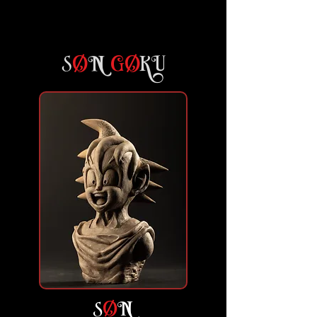
S
Ø
N
GØ
KU
S
Ø
N